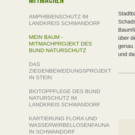
MITMACHEN
Stadtb
AMPHIBIENSCHUTZ IM
Schads
LANDKREIS SCHWANDORF
Baumfä
MEIN BAUM -
über d
MITMACHPROJEKT DES
genau 
BUND NATURSCHUTZ
und da
DAS
ZIEGENBEWEIDUNGSPROJEKT
IN STEIN
BIOTOPPFLEGE DES BUND
NATURSCHUTZ IM
LANDKREIS SCHWANDORF
KARTIERUNG FLORA UND
WASSERWIRBELLOSENFAUNA
IN SCHWANDORF