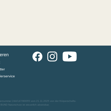
Facebook
Instagram
YouTube
ieren
t
ter
derservice
euernummer 244/147/80055 vom 21.11.2025 von der Körperschafts-
UND Naturschutz ist steuerlich absetzbar.