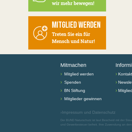
wir mehr bewegen!
MITGLIED WERDEN
Treten Sie ein für
Mensch und Natur!
Mitmachen
Inform
›
›
Mitglied werden
Kontak
›
›
Spenden
Newslet
›
›
BN Stiftung
Mitglie
›
Mitglieder gewinnen
›
Impressum und Datenschutz
Der BUND Naturschutz ist laut Bescheid mit der St
und Gewerbesteuer befreit. Ihre Zuwendung an den B