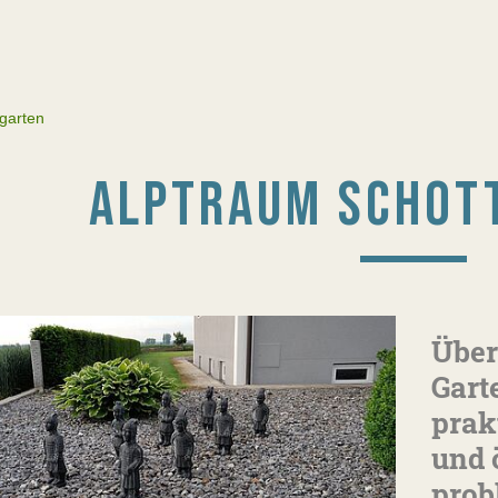
garten
ALPTRAUM SCHOT
Über
Gart
prak
und 
prob