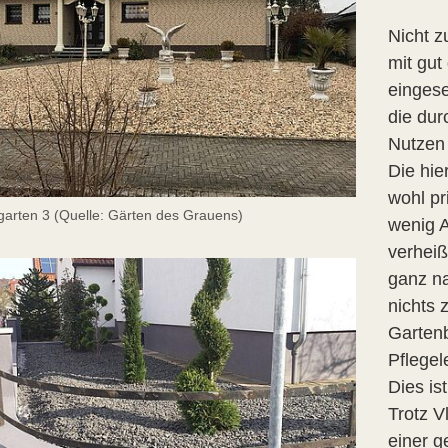
Nicht z
mit gut
einges
die du
Nutzen
Die hie
wohl pr
garten 3 (Quelle: Gärten des Grauens)
wenig A
verheiß
ganz na
nichts 
Garten
Pflegele
Dies is
Trotz V
einer g