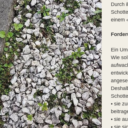
Durch i
Schotte
einem «
Forder
Ein Umd
Wie sol
aufwach
entwick
angese
Deshalb
Schotte
• sie z
beitrag
• sie a
• sie s