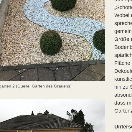
„Schott
Wobei 
spreche
gemeint
Größe e
Bodenb
spärlic
Fläche 
Dekoele
künstli
garten 2 (Quelle: Gärten des Grauens)
hin zu 
absonde
dass ma
Garten
Unters