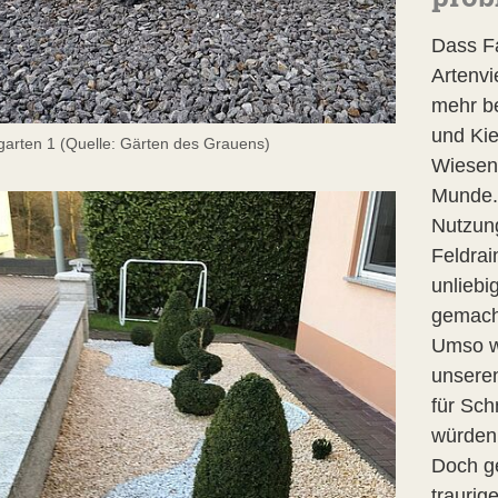
Dass F
Artenvi
mehr be
und Kie
garten 1 (Quelle: Gärten des Grauens)
Wiesen 
Munde. 
Nutzung
Feldrai
unliebi
gemach
Umso wi
unseren
für Sch
würden
Doch ge
traurig