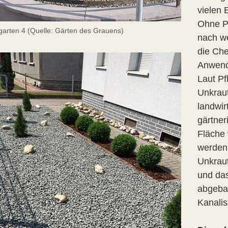
vielen 
Ohne Pf
garten 4 (Quelle: Gärten des Grauens)
nach we
die Che
Anwendu
Laut Pf
Unkraut
landwir
gärtner
Fläche
werden,
Unkraut
und das
abgebau
Kanalis