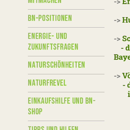
MITMACHEN
->
En
BN-POSITIONEN
->
H
ENERGIE- UND
->
Sc
ZUKUNFTSFRAGEN
- di
Bay
NATURSCHÖNHEITEN
->
V
NATURFREVEL
- di
in 
EINKAUFSHILFE UND BN-
SHOP
TIPPS UND HILFEN