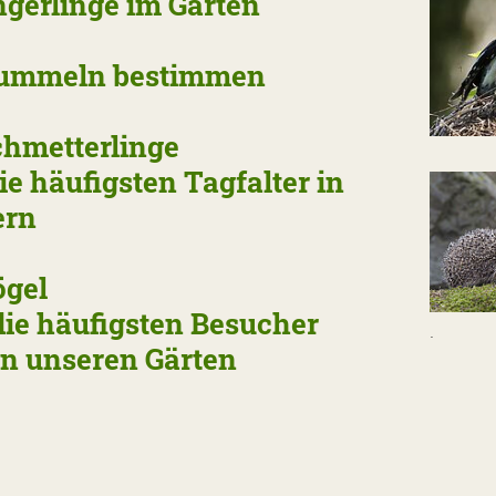
gerlinge im Garten
ummeln bestimmen
hmetterlinge
e häufigsten Tagfalter in
ern
ögel
e häufigsten Besucher
.
unseren Gärten