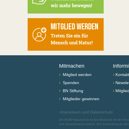
wir mehr bewegen!
MITGLIED WERDEN
Treten Sie ein für
Mensch und Natur!
Mitmachen
Inform
›
›
Mitglied werden
Kontak
›
›
Spenden
Newslet
›
›
BN Stiftung
Mitglie
›
Mitglieder gewinnen
›
Impressum und Datenschutz
Der BUND Naturschutz ist laut Bescheid mit der St
und Gewerbesteuer befreit. Ihre Zuwendung an den B