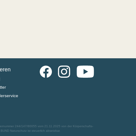
Facebook
Instagram
YouTube
ieren
t
ter
derservice
euernummer 244/147/80055 vom 21.11.2025 von der Körperschafts-
UND Naturschutz ist steuerlich absetzbar.