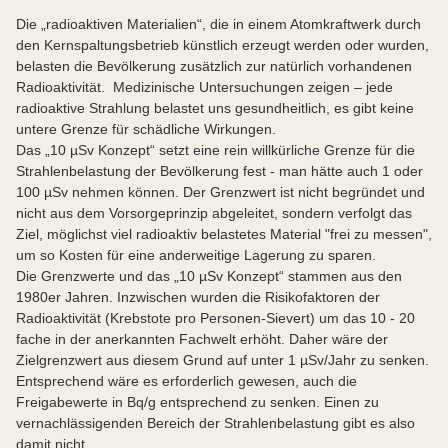
Die „radioaktiven Materialien“, die in einem Atomkraftwerk durch
den Kernspaltungsbetrieb künstlich erzeugt werden oder wurden,
belasten die Bevölkerung zusätzlich zur natürlich vorhandenen
Radioaktivität. Medizinische Untersuchungen zeigen – jede
radioaktive Strahlung belastet uns gesundheitlich, es gibt keine
untere Grenze für schädliche Wirkungen.
Das „10 µSv Konzept“ setzt eine rein willkürliche Grenze für die
Strahlenbelastung der Bevölkerung fest - man hätte auch 1 oder
100 µSv nehmen können. Der Grenzwert ist nicht begründet und
nicht aus dem Vorsorgeprinzip abgeleitet, sondern verfolgt das
Ziel, möglichst viel radioaktiv belastetes Material "frei zu messen",
um so Kosten für eine anderweitige Lagerung zu sparen.
Die Grenzwerte und das „10 µSv Konzept“ stammen aus den
1980er Jahren. Inzwischen wurden die Risikofaktoren der
Radioaktivität (Krebstote pro Personen-Sievert) um das 10 - 20
fache in der anerkannten Fachwelt erhöht. Daher wäre der
Zielgrenzwert aus diesem Grund auf unter 1 µSv/Jahr zu senken.
Entsprechend wäre es erforderlich gewesen, auch die
Freigabewerte in Bq/g entsprechend zu senken. Einen zu
vernachlässigenden Bereich der Strahlenbelastung gibt es also
damit nicht.